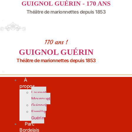
GUIGNOL GUÉRIN - 170 ANS
Aller
au
Théâtre de marionnettes depuis 1853
contenu
170 ans !
GUIGNOL GUÉRIN
Théâtre de marionnettes depuis 1853
À
propos
Laurent
Mourguet
Guignol
Famille
Guérin
Parc
Bordelais