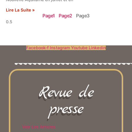
Lire La Suite »
Page
1
Page
2
Page
3
Facebook-f
Instagram
Youtube
Linkedin
Revue de
presse
Voir Les Articles