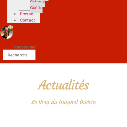
Guignol
Guérin
Presse
Contact
Rechercher
Actualités
Le Blog du Guignol Guérin