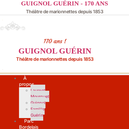
GUIGNOL GUÉRIN - 170 ANS
Aller
au
Théâtre de marionnettes depuis 1853
contenu
170 ans !
GUIGNOL GUÉRIN
Théâtre de marionnettes depuis 1853
À
propos
Laurent
Mourguet
Guignol
Famille
Guérin
Parc
Bordelais