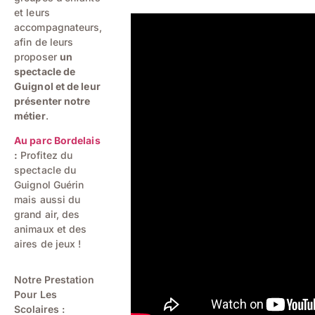
et leurs
accompagnateurs,
afin de leurs
proposer
un
spectacle de
Guignol et de leur
présenter notre
métier
.
Au parc Bordelais
:
Profitez du
spectacle du
Guignol Guérin
mais aussi du
grand air, des
animaux et des
aires de jeux !
Notre Prestation
Pour Les
Scolaires :