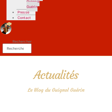
Guignol
Guérin
Presse
Contact
Rechercher
Actualités
Le Blog du Guignol Guérin