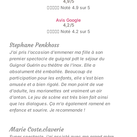
4,9/5





Noté 4.9 sur 5
Avis Google
4,2/5





Noté 4.2 sur 5
Stephane Penkhoss
J'ai pris l'occasion d'emmener ma fille à son
premier spectacle de guignol pdt le séjour du
Guignol Guérin au théâtre de l'inox. Elle a
absolument été emballée. Beaucoup de
participation pour les enfants, elle s'est bien
amusée et a bien rigolé. De mon point de vue
d'adulte, les marionettes ont vraiment un air
d'antan. Le jeu de scène est très bien fait ainsi
que les dialogues. Ça m'a également ramené en
enfance et sourire. Je recommande !
Marie Coste.claverie
Super spectacle, j'ai assisté avec ma grand mère