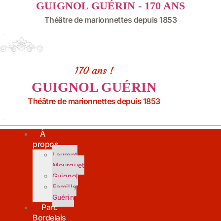
GUIGNOL GUÉRIN - 170 ANS
Aller
au
Théâtre de marionnettes depuis 1853
contenu
170 ans !
GUIGNOL GUÉRIN
Théâtre de marionnettes depuis 1853
À
propos
Laurent
Mourguet
Guignol
Famille
Guérin
Parc
Bordelais