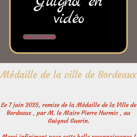
Guignol en
vidéo
Voir Les Vidéos
Médaille de la ville de Bordeaux
Le 7 juin 2025, remise de la Médaille de la Ville de
Bordeaux , par M. le Maire Pierre Hurmic , au
Guignol Guerin.
Merci infiniment pour cette belle reconnaissance !