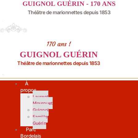
GUIGNOL GUÉRIN - 170 ANS
Aller
au
Théâtre de marionnettes depuis 1853
contenu
170 ans !
GUIGNOL GUÉRIN
Théâtre de marionnettes depuis 1853
À
propos
Laurent
Mourguet
Guignol
Famille
Guérin
Parc
Bordelais