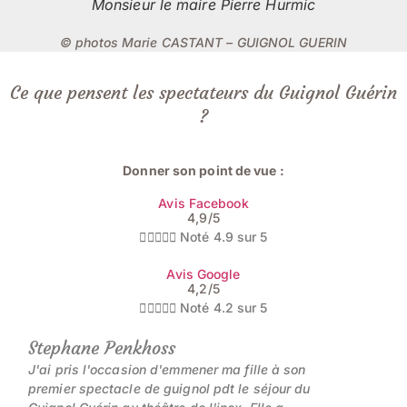
Monsieur le maire Pierre Hurmic
© photos Marie CASTANT – GUIGNOL GUERIN
Ce que pensent les spectateurs du Guignol Guérin
?
Donner son point de vue :
Avis Facebook
4,9/5





Noté 4.9 sur 5
Avis Google
4,2/5





Noté 4.2 sur 5
Stephane Penkhoss
J'ai pris l'occasion d'emmener ma fille à son
premier spectacle de guignol pdt le séjour du