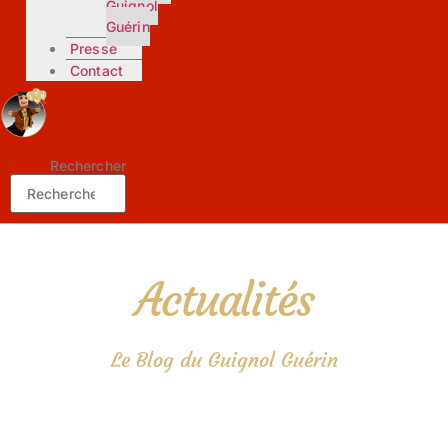
Guignol
Guérin
Presse
Contact
Rechercher
Actualités
Le Blog du Guignol Guérin