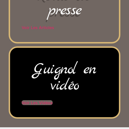
presse
Voir Les Articles
Guignol en
vidéo
Voir Les Vidéos