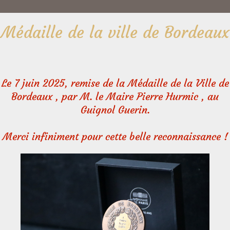
Médaille de la ville de Bordeaux
Le 7 juin 2025, remise de la Médaille de la Ville de
Bordeaux , par M. le Maire Pierre Hurmic , au
Guignol Guerin.
Merci infiniment pour cette belle reconnaissance !