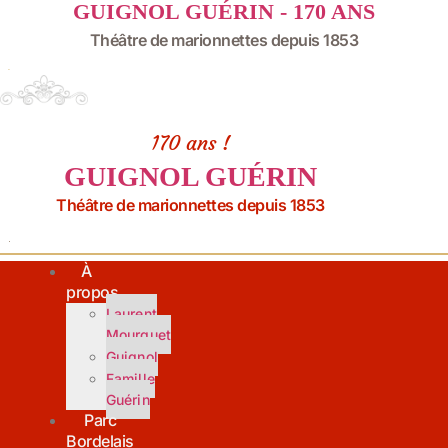
GUIGNOL GUÉRIN - 170 ANS
Aller
au
Théâtre de marionnettes depuis 1853
contenu
170 ans !
GUIGNOL GUÉRIN
Théâtre de marionnettes depuis 1853
À
propos
Laurent
Mourguet
Guignol
Famille
Guérin
Parc
Bordelais