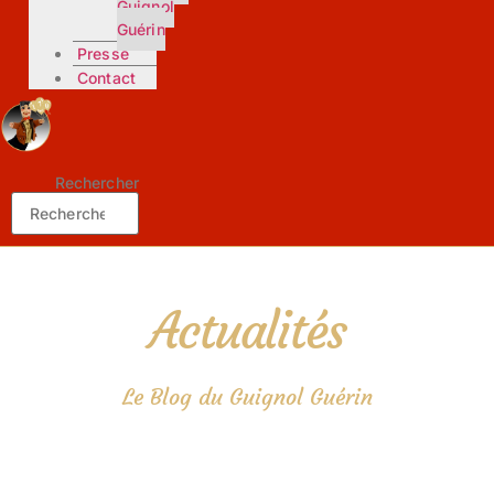
Guignol
Guérin
Presse
Contact
Rechercher
Actualités
Le Blog du Guignol Guérin