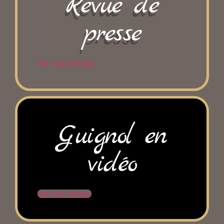
Revue de
presse
Voir Les Articles
Guignol en
vidéo
Voir Les Vidéos