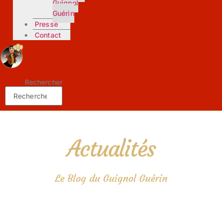
Guignol
Guérin
Presse
Contact
Rechercher
Actualités
Le Blog du Guignol Guérin