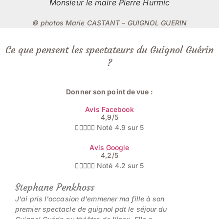
Monsieur le maire Pierre Hurmic
© photos Marie CASTANT – GUIGNOL GUERIN
Ce que pensent les spectateurs du Guignol Guérin
?
Donner son point de vue :
Avis Facebook
4,9/5





Noté 4.9 sur 5
Avis Google
4,2/5





Noté 4.2 sur 5
Stephane Penkhoss
J'ai pris l'occasion d'emmener ma fille à son
premier spectacle de guignol pdt le séjour du