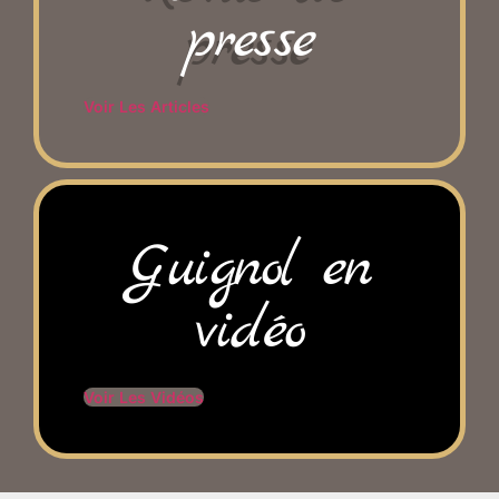
presse
Voir Les Articles
Guignol en
vidéo
Voir Les Vidéos