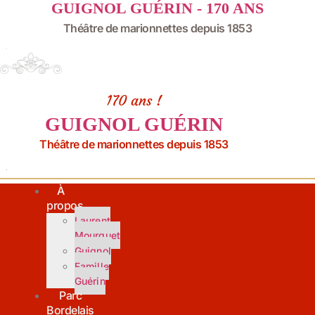
GUIGNOL GUÉRIN - 170 ANS
Aller
au
Théâtre de marionnettes depuis 1853
contenu
170 ans !
GUIGNOL GUÉRIN
Théâtre de marionnettes depuis 1853
À
propos
Laurent
Mourguet
Guignol
Famille
Guérin
Parc
Bordelais