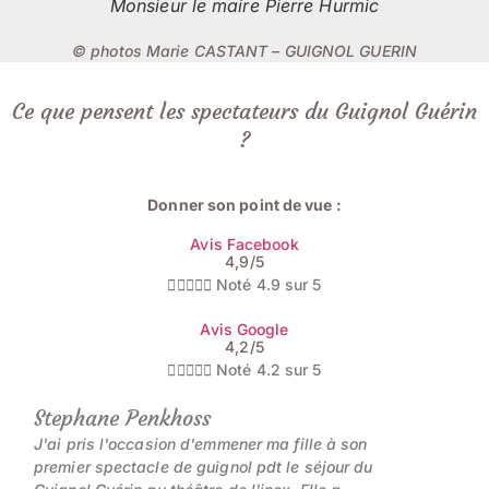
Monsieur le maire Pierre Hurmic
© photos Marie CASTANT – GUIGNOL GUERIN
Ce que pensent les spectateurs du Guignol Guérin
?
Donner son point de vue :
Avis Facebook
4,9/5





Noté 4.9 sur 5
Avis Google
4,2/5





Noté 4.2 sur 5
Stephane Penkhoss
J'ai pris l'occasion d'emmener ma fille à son
premier spectacle de guignol pdt le séjour du