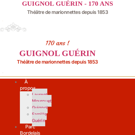
GUIGNOL GUÉRIN - 170 ANS
Aller
au
Théâtre de marionnettes depuis 1853
contenu
170 ans !
GUIGNOL GUÉRIN
Théâtre de marionnettes depuis 1853
À
propos
Laurent
Mourguet
Guignol
Famille
Guérin
Parc
Bordelais