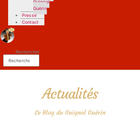
Guignol
Guérin
Presse
Contact
Rechercher
Actualités
Le Blog du Guignol Guérin