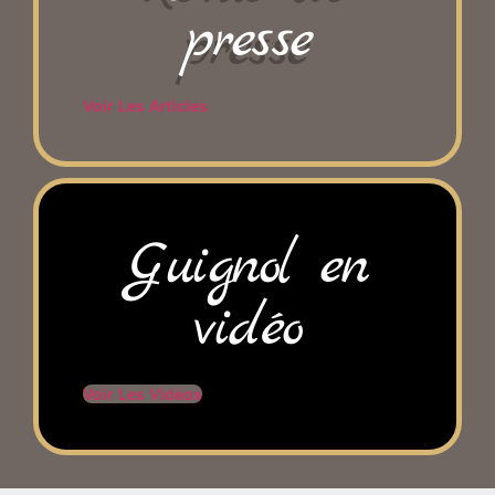
presse
Voir Les Articles
Guignol en
vidéo
Voir Les Vidéos