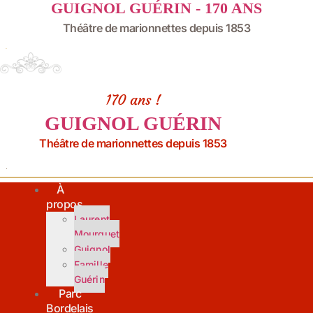
GUIGNOL GUÉRIN - 170 ANS
Aller
au
Théâtre de marionnettes depuis 1853
contenu
170 ans !
GUIGNOL GUÉRIN
Théâtre de marionnettes depuis 1853
À
propos
Laurent
Mourguet
Guignol
Famille
Guérin
Parc
Bordelais