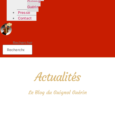
Guignol
Guérin
Presse
Contact
Rechercher
Actualités
Le Blog du Guignol Guérin