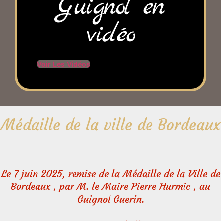
Guignol en
vidéo
Voir Les Vidéos
Médaille de la ville de Bordeaux
Le 7 juin 2025, remise de la Médaille de la Ville de
Bordeaux , par M. le Maire Pierre Hurmic , au
Guignol Guerin.